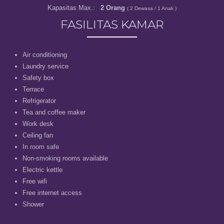
Kapasitas Max.:
2 Orang
( 2 Dewasa / 1
Anak
)
FASILITAS KAMAR
Air conditioning
Laundry service
Safety box
Terrace
Refrigerator
Tea and coffee maker
Work desk
Ceiling fan
In room safe
Non-smoking rooms available
Electric kettle
Free wifi
Free internet access
Shower