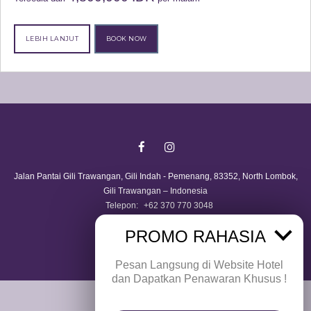
LEBIH LANJUT
BOOK NOW
Jalan Pantai Gili Trawangan, Gili Indah - Pemenang, 83352, North Lombok,
Gili Trawangan – Indonesia
Telepon
+62 370 770 3048
reservation@giliecovillas.com
PROMO RAHASIA
© Copyright Gili Eco Villas - 2026
Pesan Langsung di Website Hotel
dan Dapatkan Penawaran Khusus !
PEMBERITAHUAN HUKUM